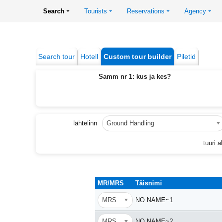
Search
Tourists
Reservations
Agency
Search tour
Hotell
Custom tour builder
Piletid
Samm nr 1: kus ja kes?
lähtelinn
Ground Handling
tuuri a
MR/MRS
Täisnimi
MRS
NO NAME~1
MRS
NO NAME~2