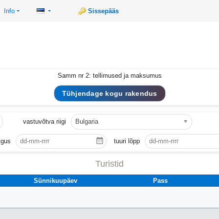
Info
Sissepääs
Samm nr 2: tellimused ja maksumus
vastuvõtva riigi
Bulgaria
lgus
tuuri lõpp
Turistid
Sünnikuupäev
Pass