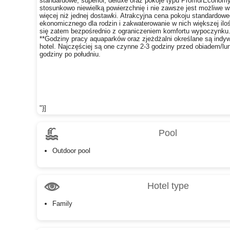
standardowe, superior, deluxe oraz pokoje typu Promo/Econom
stosunkowo niewielką powierzchnię i nie zawsze jest możliwe w
więcej niż jednej dostawki. Atrakcyjna cena pokoju standardowe
ekonomicznego dla rodzin i zakwaterowanie w nich większej ilo
się zatem bezpośrednio z ograniczeniem komfortu wypoczynku
**Godziny pracy aquaparków oraz zjeżdżalni określane są indyw
hotel. Najczęściej są one czynne 2-3 godziny przed obiadem/lu
godziny po południu.
"}]
Pool
Outdoor pool
Hotel type
Family