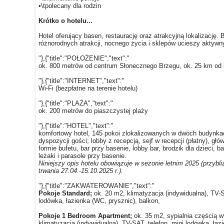
•\tpolecany dla rodzin
Krótko o hotelu...
Hotel oferujący basen, restaurację oraz atrakcyjną lokalizację. 
różnorodnych atrakcji, nocnego życia i sklepów ucieszy aktywn
"},{"title":"POŁOŻENIE","text":"
ok. 800 metrów od centrum Słonecznego Brzegu, ok. 25 km od 
"},{"title":"INTERNET","text":"
Wi-Fi (bezpłatne na terenie hotelu)
"},{"title":"PLAŻA","text":"
ok. 200 metrów do piaszczystej plaży
"},{"title":"HOTEL","text":"
komfortowy hotel, 145 pokoi zlokalizowanych w dwóch budynka
dyspozycji gości; lobby z recepcją, sejf w recepcji (płatny), głó
formie bufetu, bar przy basenie, lobby bar, brodzik dla dzieci, 
leżaki i parasole przy basenie.
Niniejszy opis hotelu obowiązuje w sezonie letnim 2025 (przybl
trwania 27.04.-15.10.2025 r.).
"},{"title":"ZAKWATEROWANIE","text":"
Pokoje Standard;
ok. 20 m2, klimatyzacja (indywidualna), TV-S
lodówka, łazienka (WC, prysznic), balkon,
Pokoje 1 Bedroom Apartment;
ok. 35 m2, sypialnia częścią
klimatyzacja (indywidualna), TV-SAT, telefon, mini lodówka, ła