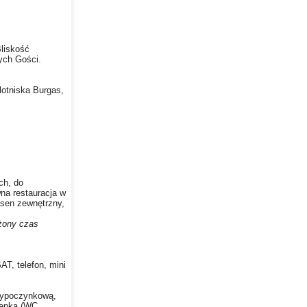
Bliskość
ych Gości.
lotniska Burgas,
ch, do
wna restauracja w
basen zewnętrzny,
iżony czas
AT, telefon, mini
 wypoczynkową,
zienka (WC,