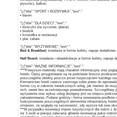
prysznic), balkon,
"},{"title":"SPORT I ROZRYWKA","text":"
• basen
"},{"title":"DLA DZIECI","text":"
• łóżeczko (na życzenie, płatne)
• brodzik
• krzesełka w restauracji
• plac zabaw
"},{"title":"WYŻYWIENIE","text":"
Bed & Breakfast;
śniadania w formie bufetu, napoje dodatkowo 
Half Board;
śniadania i obiadokolacje w formie bufetu, napoje 
"},{"title":"WAŻNE INFORMACJE","text":"
****Powyższe materiały mają charakter informacyjny oraz poglą
hotelu. Opisy przygotowane są na podstawie broszur przekaza
poszczególne obiekty jeszcze przed rozpoczęciem każdego se
Kierownictwo hoteli zawsze zastrzega sobie prawo do wprowad
formie czy w zakresie świadczonych usług, jak również do rezyg
nich, nawet bez wcześniejszego powiadomienia. Szczegółowy 
wyżywienia oraz wykaz usług dostępny jest na miejscu podcza
zakwaterowania. Podane godziny i forma serwowania posiłków 
funkcjonowanie poszczególnych elementów infrastruktury hotel
zmianom, ze względu na sezonowość, siły wyższe lub inne okol
***W przypadku rezerwacji imprez turystycznych dla rodzin z dz
niż 3 osób w pokoju) zalecamy głównie rezerwację pokoi rodzin