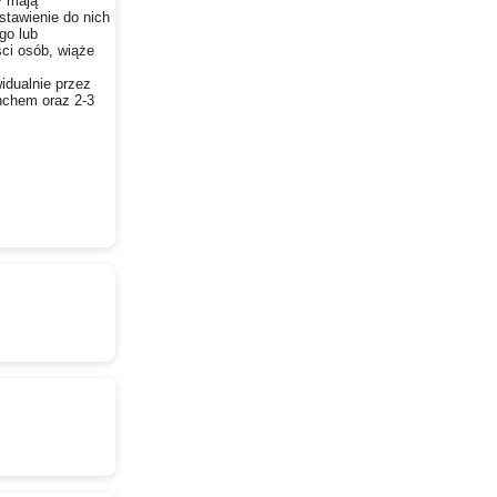
y mają
stawienie do nich
go lub
ści osób, wiąże
.
idualnie przez
nchem oraz 2-3