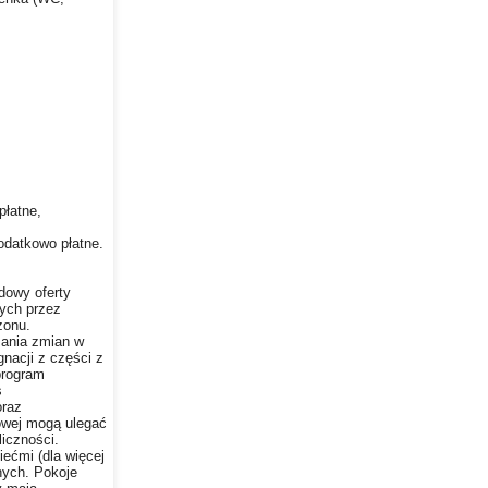
płatne,
dodatkowo płatne.
dowy oferty
nych przez
zonu.
zania zmian w
nacji z części z
program
s
oraz
owej mogą ulegać
iczności.
iećmi (dla więcej
nych. Pokoje