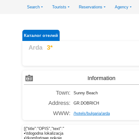
Search
Tourists
Reservations
Agency
Каталог отелей
Arda
3*
Information
Town:
Sunny Beach
Address:
GR.DOBRICH
WWW:
/hotels/bulgaria/arda
[{"title":"OPIS","text":"
•\tdogodna lokalizacja
•\tkomfortowe pokoje