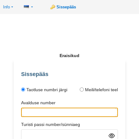
Info
Sissepääs
Eraisikud
Sissepääs
Taotluse numbri järgi
Meili/telefoni teel
Avalduse number
Turisti passi number/sünniaeg