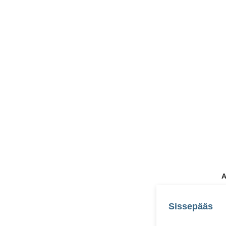
A
Sissepääs