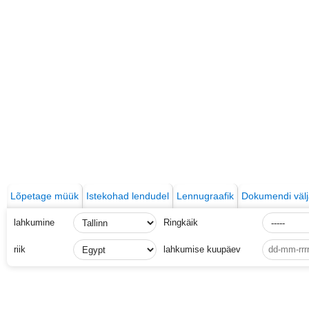
Lõpetage müük
Istekohad lendudel
Lennugraafik
Dokumendi välj
lahkumine
Ringkäik
riik
lahkumise kuupäev