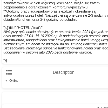
zakwaterowanie w nich większej ilości osób, wiąże się zatem
bezpośrednio z ograniczeniem komfortu wypoczynku.
**Godziny pracy aquaparków oraz zjeżdżalni określane są
indywidualnie przez hotel. Najczęściej są one czynne 2-3 godziny
obiadem/lunchem oraz 2-3 godziny po południu.
"},{"title":"HOTEL","text":"
Niniejszy opis hotelu obowiązuje w sezonie letnim 2024 (przybliżo
czas trwania 27.04.-15.10.2024 r.). W nadchodzących sezonie lat
infrastruktura, udogodnienia oraz funkcjonowanie hotelu mogą ule
nieznacznym zmianom ze względu na np. zmianę koncepcji hotelu
Szczegółowe informacje odnośnie funkcjonowania hotelu oraz jeg
udogodnień w sezonie lato 2025 będą dostępne wkrótce.
"}]
Description
Online