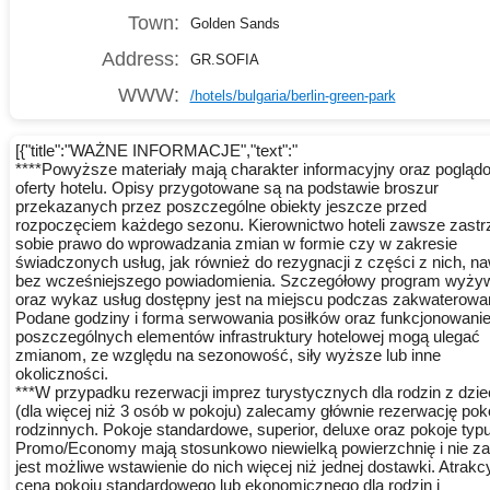
Town:
Golden Sands
Address:
GR.SOFIA
WWW:
/hotels/bulgaria/berlin-green-park
[{"title":"WAŻNE INFORMACJE","text":"
****Powyższe materiały mają charakter informacyjny oraz pogląd
oferty hotelu. Opisy przygotowane są na podstawie broszur
przekazanych przez poszczególne obiekty jeszcze przed
rozpoczęciem każdego sezonu. Kierownictwo hoteli zawsze zastr
sobie prawo do wprowadzania zmian w formie czy w zakresie
świadczonych usług, jak również do rezygnacji z części z nich, n
bez wcześniejszego powiadomienia. Szczegółowy program wyżyw
oraz wykaz usług dostępny jest na miejscu podczas zakwaterowan
Podane godziny i forma serwowania posiłków oraz funkcjonowani
poszczególnych elementów infrastruktury hotelowej mogą ulegać
zmianom, ze względu na sezonowość, siły wyższe lub inne
okoliczności.
***W przypadku rezerwacji imprez turystycznych dla rodzin z dzi
(dla więcej niż 3 osób w pokoju) zalecamy głównie rezerwację pok
rodzinnych. Pokoje standardowe, superior, deluxe oraz pokoje typ
Promo/Economy mają stosunkowo niewielką powierzchnię i nie z
jest możliwe wstawienie do nich więcej niż jednej dostawki. Atrakc
cena pokoju standardowego lub ekonomicznego dla rodzin i